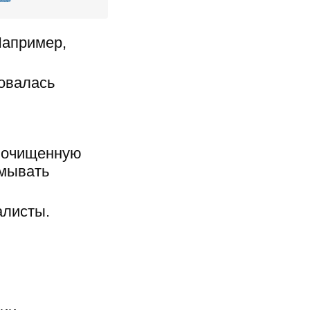
 Например,
бовалась
т очищенную
омывать
алисты.