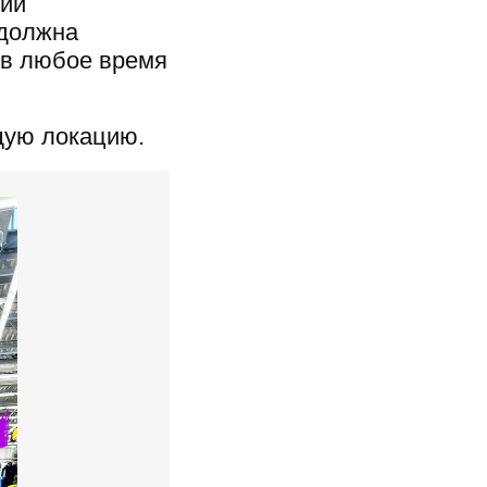
ции
 должна
 в любое время
щую локацию.