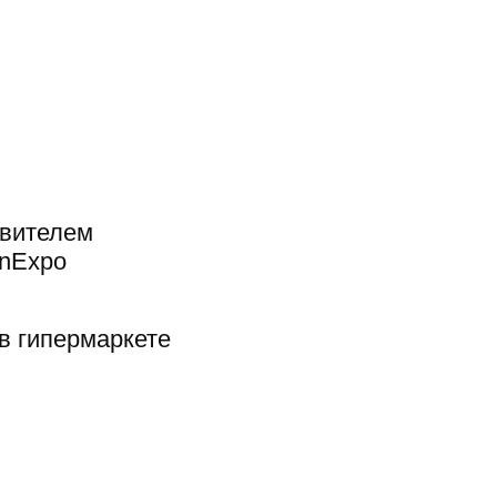
авителем
anExpo
в гипермаркете