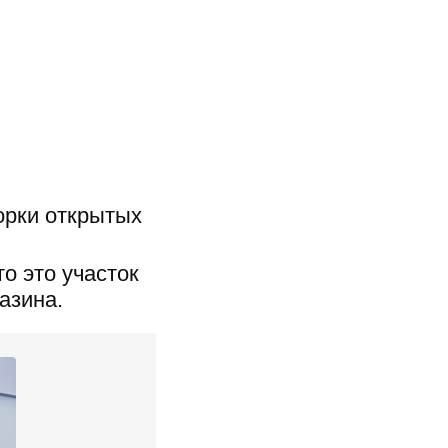
орки открытых
о это участок
азина.