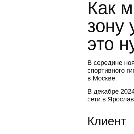
Как 
зону 
это н
В середине но
спортивного г
в Москве.
В декабре 202
сети в Ярослав
Клиент