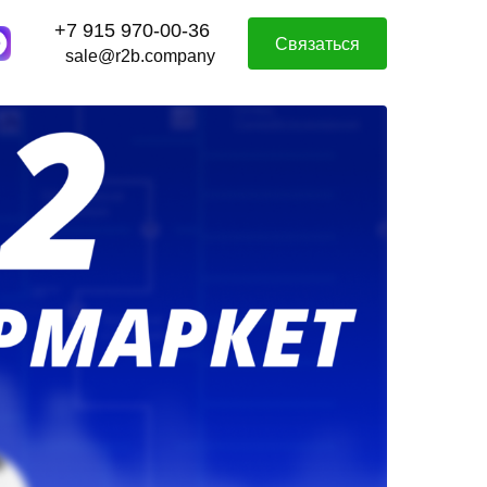
+7 915 970-00-36
Связаться
sale@r2b.company