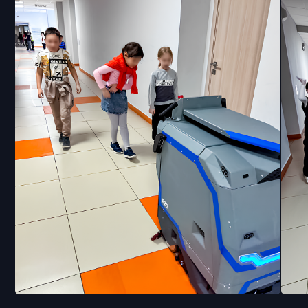
и показатели
Аэропорт в Красноярске
Безопасность и эффективность: как робот
Mark 2 от R2B справился с уборкой
в аэропорту Красноярска
Подробнее
Торговый центр KazanMall
Справился ли робот с потоком посетителей
в праздники?
Подробнее