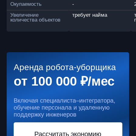
Бак для моющего раствора
40 л
Базовая станция робота-
уборщика включает в себя
Зарядную станцию. Станция
подключается к стандартной розетке
220В.
Точку автоматического слива грязной
воды и залива чистой.
Mark 2 SE работает
в любых помещениях,
подходящих для
механизированной
уборки