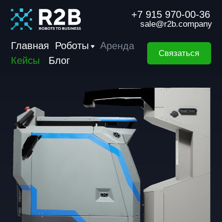
+7 915 970-00-36
sale@r2b.company
Аренда
Главная
Роботы
Связаться
Кейсы
Блог
Аренда робота-