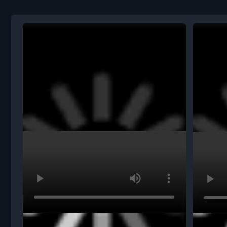
+7
Отправить
Отправляя данные, соглашаюсь с
Политикой
обработки персональных данных ООО «Р2Б»
и даю
Согласие на обработку персональных
данных
Robots to
business
sale@r2b.company
+7 915 970-00-36
Telegram
WhatsApp
ООО «Р2Б»
ИНН: 7606129189
ул. Полушкина Роща, 1,