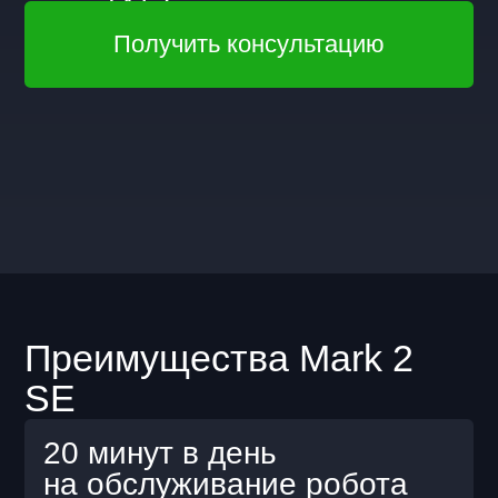
20 минут в день
на обслуживание робота
Гибкая модель
дополнительные бонусы при длительной
аренде.
Гарантированное качество
уборки
вместе со станцией автоматической замены
воды.
До 4 часов непрерывной
работы
Минимум простоев
выездной специалист обеспечивает
бесперебойную работу.
Снижение нагрузки
на персонал