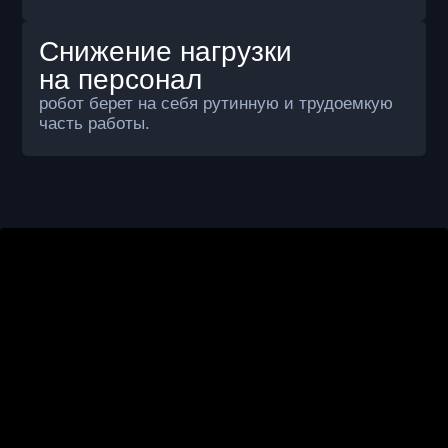
расходы и повышают стабильность
процессов при сопоставимой или
лучшей эффективности относительно
ручной уборки или уборки ручной
поломоечной машиной.
Ручная уборка (2
Поломоечная машина
смены)
с оператором
2 человека
1 человек
Персонал
~90 000 ₽ +
~45 000 ₽ +
ФОТ (в мес.)
-
~300 000 ₽ +
Стоимость
оборудования
8-10 часов
6-8 часов
Время уборки в сутки
нестабильное
среднее
Качество уборки
нет
нет
Контроль и отчётность
высокие (болезни,
средние
Риски срыва уборки
замены)
высока
средняя
Нагрузка
на администрацию