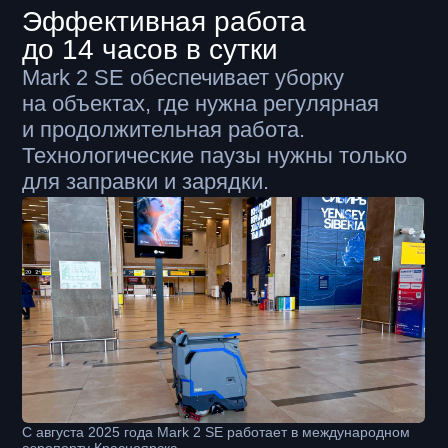
Школа в Уфе
Как Mark 2 заменил внезапно сломавшуюся
ручную поломоечную машину и взял на себя
уборку этажа
Подробнее
Спортивный гипермаркет
Как мы ограничили зону уборки и зачем это
нужно делать
Подробнее
Розничный магазин
Опыт работы автономной поломоечной
машины Mark 2 в торговом зале с 2021 года
Подробнее