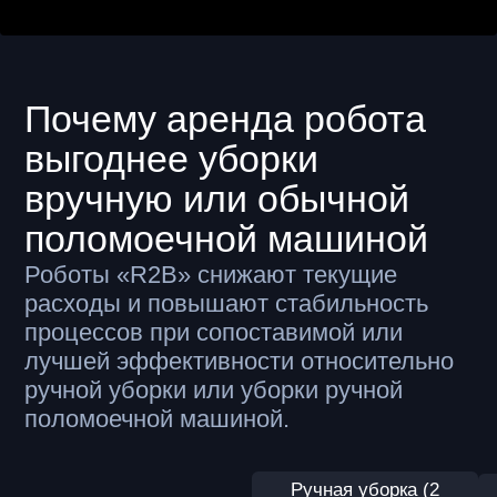
Окупаемость
-
2-3 года
Увеличение
требует найма
требует доп.
количества объектов
персонала
Аренда робота-уборщика
от 100 000 ₽/мес
Включая специалиста–интегратора,
обучение персонала и удаленную
поддержку инженеров
Рассчитать экономию
Технические