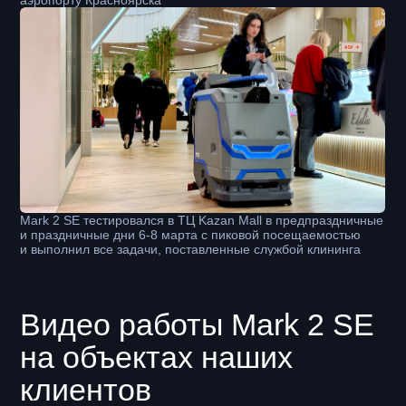
Страница самых частых вопросов
от клиентов и партнеров
Тест-драйв робота
на вашем объекте
Как проходит: мы настраиваем робота
под ваш объект и на деле показываем
как он работает. Длительность: 2-3 дня.
После этого предоставляем отчеты и
даем рекомендации.
Оставьте номер телефона и с вами
свяжется руководитель отдела
интеграции. Мы не добавляем номера
в рассылки и спам листы.