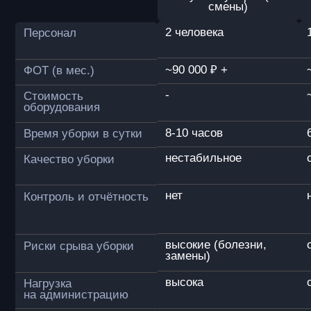
характеристики
ДxШxВ
860 x 610 x 980 мм
Ширина моющей щетки
450 мм
Ширина водосборной балки
670 мм
Аккумулятор и питание
робота
Непрерывная работа на одном заряде
4 ч
Емкость АКБ
100 АЧ
Тип АКБ
LiFePO4
Время полной зарядки
2 ч
Система автоматической подзарядки
от базовой станции
Моющая система
Номинальная мощность мотора щетки
300 Вт