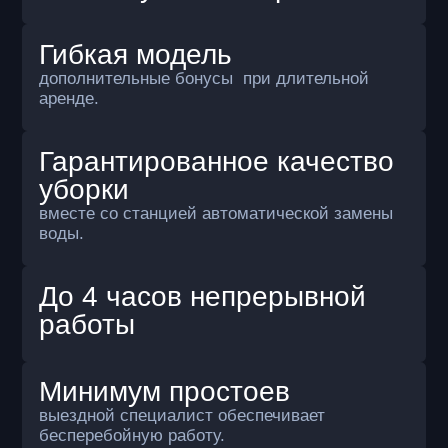
робот берет на себя рутинную и трудоемкую
часть работы.
Почему аренда робота
выгоднее уборки
вручную или обычной
поломоечной машиной
Роботы «R2B» снижают текущие