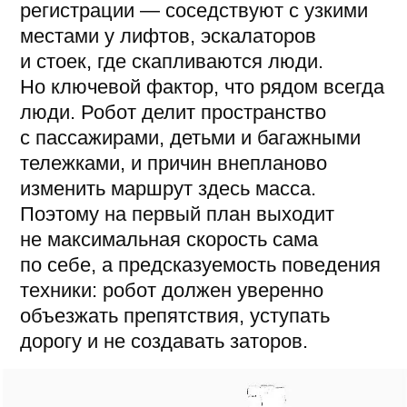
выходить на уборку зоны без
опоздания и показывать
повторяющийся стабильный результат.
Но здесь роль играет человеческий
фактор: если робот четко следит
за зоной уборки и работает пока
не пройдет весь трек, то человек
с высокой долей вероятности так
делать не станет.
Проблему усугубляет еще и дефицит
линейного персонала в клининге,
который по оценкам участников
отраслевого рынка, держится
на уровне 20−30% и не сокращается.
Добавьте текучку и усталость к концу
смены и качество уборки начинает
плавать от часа к часу.
Это не значит, что робот заменит
клининговую службу, но он закрывает
рутину и стабилизирует качество,
а люди берут на себя то, что технике
пока не под силу. Где именно проходит