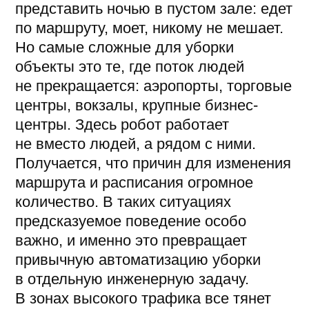
привычную автоматизацию уборки
в отдельную инженерную задачу.
В зонах высокого трафика все тянет
в разные стороны: убирать нужно
быстро, потому что пол пачкается
постоянно, и одновременно безопасно,
потому что вокруг живые люди,
чемоданы и тележки. Добавьте
круглосуточный режим и сценарии
в духе «где-то поездит и что-то
уберет» здесь просто не работают.
В этой статье разберем, чем
отличается уборка помещений
с высокой проходимостью, что
автономный робот-уборщик реально
берет на себя и на что смотреть при
внедрении на действующем объекте.