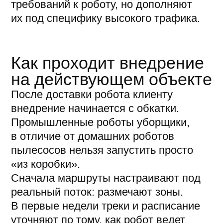
Robots to
business
sale@r2b.company
+7 915 970-00-36
Telegram
Max
ООО «Р2Б»
ИНН: 7606129189
ул. Полушкина Роща, 1,
территория завода «Корд»,
Ярославль, Россия, 150003