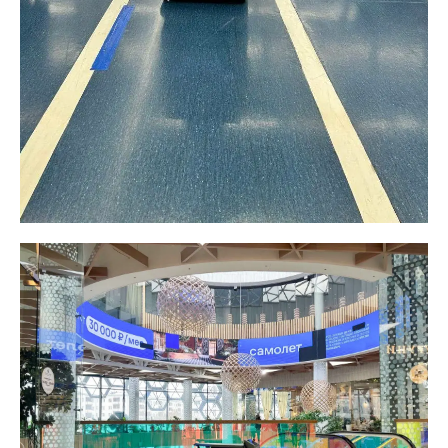
производительность держится на
уровне около 700 м²/час.
Здесь и возникает тот самый
компромисс между скоростью
и безопасностью. Ехать быстрее
в зоне с людьми рискованно, а ехать
медленно – значит не успевать за тем,
как пачкается пол.
В R2B этот узел развязали отдельным
алгоритмом: он повышает скорость
работы примерно на 30% — до ~900
м²/час — без снижения уровня
безопасности. Робот проходит больше
площади за то же время, но по-
прежнему уверенно тормозит
и объезжает препятствия,
не превращаясь в помеху для потока.
Как робот ориентируется
в пространстве и из чего состоит,
в материале
«Как устроен
промышленный робот-уборщик»
.
За счет этого робот снимает с команды