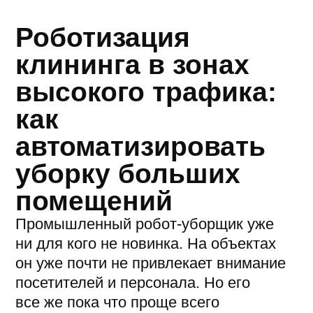
автоматизировать
уборку больших
помещений
Промышленный робот-уборщик уже
ни для кого не новинка. На объектах
он уже почти не привлекает внимание
посетителей и персонала. Но его
все же пока что проще всего
представить ночью в пустом зале: едет
по маршруту, моет, никому не мешает.
Но самые сложные для уборки
объекты это те, где поток людей
не прекращается: аэропорты, торговые
центры, вокзалы, крупные бизнес-
центры. Здесь робот работает
не вместо людей, а рядом с ними.
Получается, что причин для изменения
маршрута и расписания огромное
количество. В таких ситуациях
предсказуемое поведение особо
важно, и именно это превращает