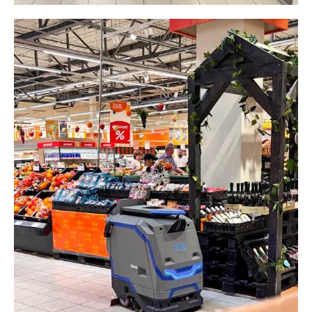
потоком людей.
Заметность и предсказуемость
в потоке
Робот должен быть виден издалека
и понятен окружающим: проблесковый
маячок, плавные маневры, готовность
уступить дорогу.
Так мы дооснащаем робота по запросу клиента,
если необходимо.
Работа в распределенных зонах,
в том числе без базовой станции
Например, это этажи, удаленные залы