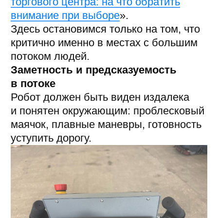
работает на реальных
объектах
Все перечисленные в статье пункты
мы вывели на основании практики
на объектах. Самый яркий пример, это
внедрение в аэропорты. Это одни
из самых сложных зон высокого
трафика: поток не прекращается,
а требования к чистоте и безопасности
особенно высокие.
В аэропорту Красноярска робот Mark 2
SE показал, что скорость уборки
можно совмещать с безопасностью
в зоне с пассажирами — подробности
в кейсе
«Как робот Mark 2 справился
с уборкой в аэропорту Красноярска»
.
А в аэропорту Южно-Сахалинска
заработал первый Mark 2
SE на Дальнем Востоке — тот самый
объект с разницей +8 часов, где
маршрут и поведение робота
донастраивали удаленно:
кейс