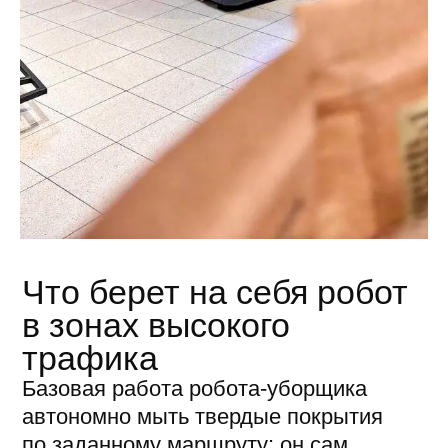
и участки, куда не дотянуть док-
станцию. Хорошо, если робот
уверенно работает вдали от базы,
и его можно гибко перебрасывать
между зонами.
Разграничение прав и отчетность
С роботом на большом объекте
взаимодействуют разные смены
и подрядчики. Нужны понятные права
доступа: кто запускает и меняет
маршрут. Следующий пункт это
отчетность, например фотофиксация
убранных зон, чтобы контролировать
результат удаленно.
Возможность удаленной
донастройки
Поток и расписание объекта меняются,
маршрут приходится корректировать.
Чем проще сделать это дистанционно,
без выезда на место, тем дешевле
сопровождение.
Эти пункты не отменяют базовых