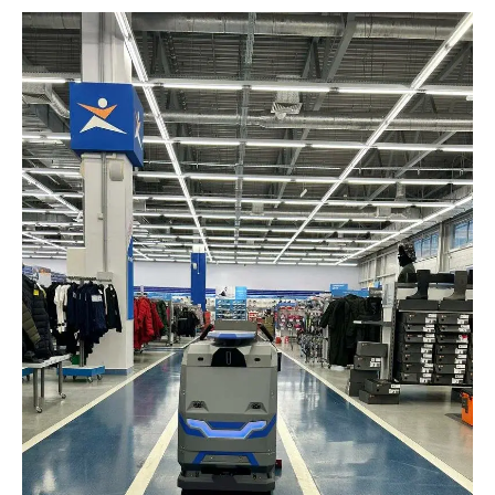
Что берет на себя робот
в зонах высокого
трафика
Базовая работа робота-уборщика
автономно мыть твердые покрытия
по заданному маршруту: он сам
объезжает зал, собирает воду
и проходит трек целиком, без
пропусков.
В нагруженных условиях, то есть
с людьми и препятствиями, а не по
пустому полигону, средняя