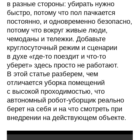
Чем уборка в зонах
высокого трафика
отличается от обычной
Главное отличие таких объектов:
у уборки нет так называемого «окна
тишины».
Что это значит: в офисе или на складе
пол можно вымыть ночью, когда никого
нет, и до утра он останется чистым.
В аэропорту или на вокзале поток
не прекращается: рейсы и поезда идут
круглосуточно, а вместе с людьми
приходит уличная грязь, влага, следы
от чемоданов и тележек.
Покрытие пачкается постоянно,
поэтому уборка превращается
в непрерывный процесс, и чаще всего