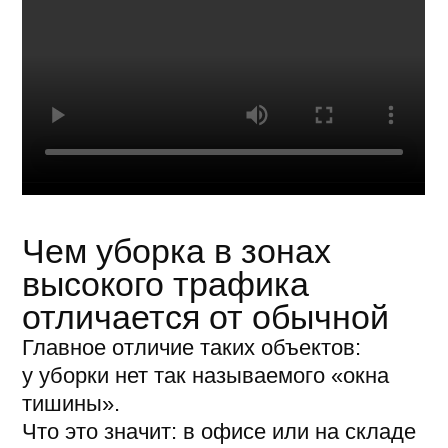
по одной и той же основной зоне
уборки с периодическим перебросом
на другие.
Сложна и сама геометрия
пространства. Большие открытые
залы, входные группы, атриумы, зоны
регистрации — соседствуют с узкими
местами у лифтов, эскалаторов
и стоек, где скапливаются люди.
Но ключевой фактор, что рядом всегда
люди. Робот делит пространство
с пассажирами, детьми и багажными
тележками, и причин внепланово
изменить маршрут здесь масса.
Поэтому на первый план выходит
не максимальная скорость сама
по себе, а предсказуемость поведения
техники: робот должен уверенно
объезжать препятствия, уступать
дорогу и не создавать заторов.