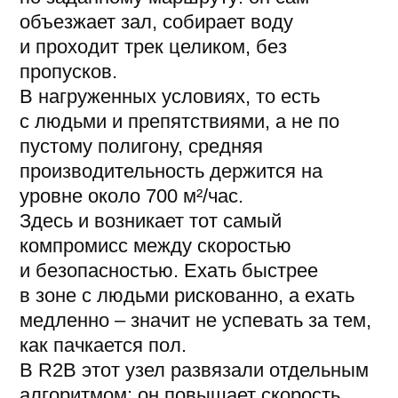
требований к роботу, но дополняют
их под специфику высокого трафика.
Как проходит внедрение
на действующем объекте
После доставки робота клиенту
внедрение начинается с обкатки.
Промышленные роботы уборщики,
в отличие от домашних роботов
пылесосов нельзя запустить просто
«из коробки».
Сначала маршруты настраивают под
реальный поток: размечают зоны.
В первые недели треки и расписание
уточняют по тому, как робот ведет
себя в живом режиме.
Дальше объект ведут удаленно:
маршрут, расписание и поведение
робота меняют дистанционно, без
выезда или это может спокойно взять
на себя клининговая служба клиента.