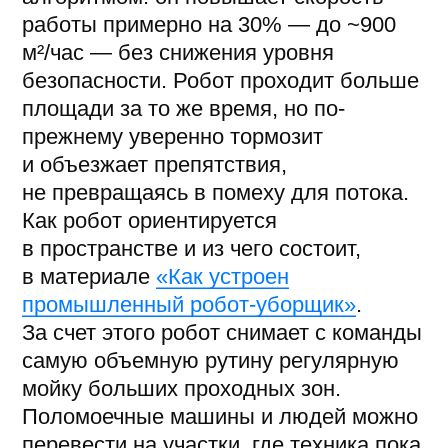
Разница часовых поясов не имеет
значения. Один из объектов R2B
работает с +8 часами к Москве,
и правки вносят так же оперативно.
Адаптация персонала – это отдельная
задача: на старте хватает коротких
инструкций и времени на привыкание.
Подробно разобрали в HR-гайде
«Сопротивление персонала при
внедрении робота»
.