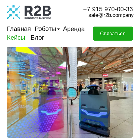
+7 915 970-00-36
sale@r2b.company
Аренда
Главная
Роботы
Связаться
Кейсы
Блог
Роботизация
клининга в зонах
высокого трафика:
как