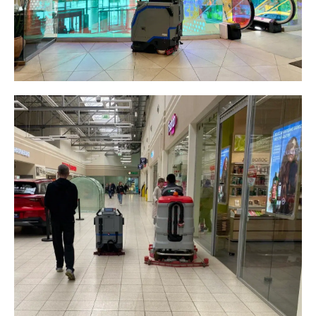
самую объемную рутину регулярную
мойку больших проходных зон.
Поломоечные машины и людей можно
перевести на участки, где техника пока
не нужна.
Полезный индикатор для смены:
степень загрязнения воды в баке.
По ней быстро видно, что робот
действительно отмывает покрытие.
На что обратить
внимание при выборе
робота для зон высокого
трафика
Базовые критерии: качество мойки,
автономность, обслуживание,
поддержка одинаковы для любого
объекта, и подробно мы свели
их в гайде «
Робот-уборщик для
торгового центра: на что обратить
внимание при выборе
».
Здесь остановимся только на том, что
критично именно в местах с большим