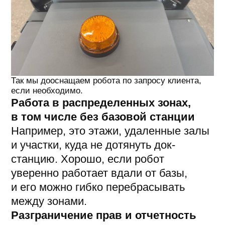
по Южно-Сахалинску
.
Эффект от внедрения
роботов
Главный эффект: предсказуемое
качество уборки по фиксированному
расписанию.
Один робот стабильно закрывает
большие проходные зоны со
скоростью около 700 м²/час, а с
алгоритмом ускорения до ~900 м²/час и
выше. Рутина перестает зависеть от
того, вышел ли сегодня сотрудник и не
устал ли он к вечеру. Высвобожденные
люди и поломоечные машины
переключаются на другие участки.
Сколько робот экономит в деньгах и
как посчитать срок окупаемости под
свой объем уборки с формулой и
примером на Mark 2 SE, мы разобрали
отдельно в статье
«Промышленный
робот-уборщик: зачем он нужен и как
рассчитать окупаемость»
.